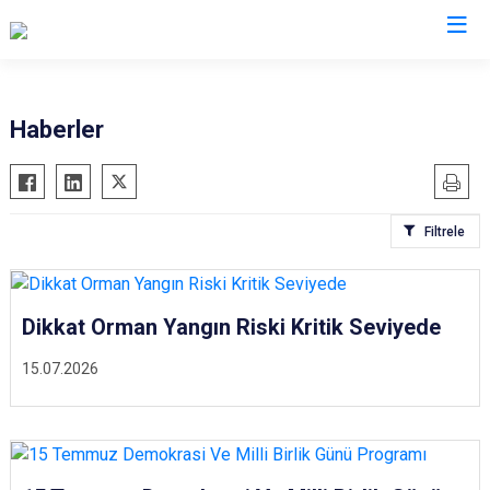
Aydın
Haberler
Bozdoğan
Köşk
Buharkent
Kuşadası
Filtrele
Çine
Kuyucak
Didim
Nazilli
Germencik
Söke
Dikkat Orman Yangın Riski Kritik Seviyede
İncirliova
Sultanhisar
15.07.2026
Karacasu
Yenipazar
Karpuzlu
Efeler
Koçarlı