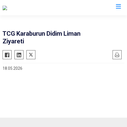
Aydın
TCG Karaburun Didim Liman
Ziyareti
Bozdoğan
Köşk
Buharkent
Kuşadası
Çine
Kuyucak
18.05.2026
Didim
Nazilli
Germencik
Söke
İncirliova
Sultanhisar
Karacasu
Yenipazar
Karpuzlu
Efeler
Koçarlı