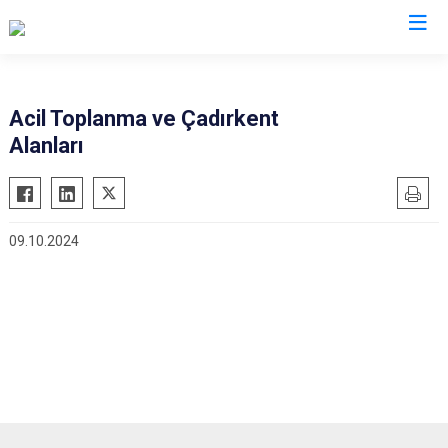
Aydın
Acil Toplanma ve Çadırkent
Alanları
Bozdoğan
Köşk
Buharkent
Kuşadası
Çine
Kuyucak
09.10.2024
Didim
Nazilli
Germencik
Söke
İncirliova
Sultanhisar
Karacasu
Yenipazar
Karpuzlu
Efeler
Koçarlı