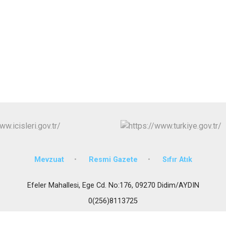
İncirliova
Karacasu
Karpuzlu
Koçarlı
Mevzuat
Resmi Gazete
Sıfır Atık
Efeler Mahallesi, Ege Cd. No:176, 09270 Didim/AYDIN
0(256)8113725