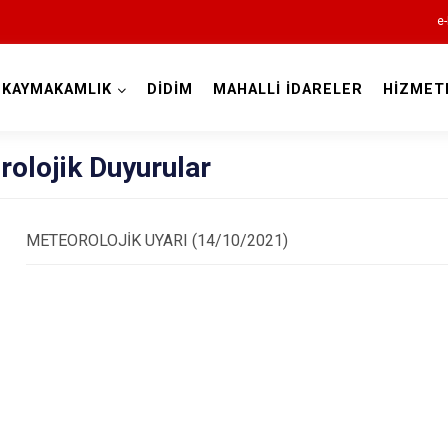
e-
KAYMAKAMLIK
DİDİM
MAHALLİ İDARELER
HİZMET
Aydın
olojik Duyurular
METEOROLOJİK UYARI (14/10/2021)
Bozdoğan
Buharkent
Çine
Didim
Germencik