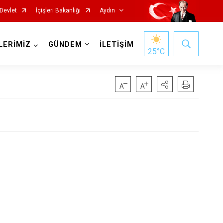
Devlet
İçişleri Bakanlığı
Aydın
LERİMİZ
GÜNDEM
İLETİŞİM
25
°C
Köşk
Kuşadası
Kuyucak
Nazilli
Söke