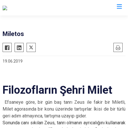
Aydın
Miletos
Bozdoğan
Köşk
Buharkent
Kuşadası
19.06.2019
Çine
Kuyucak
Didim
Nazilli
Germencik
Söke
Filozofların Şehri Milet
İncirliova
Sultanhisar
Karacasu
Yenipazar
Efsaneye göre, bir gün baş tanrı Zeus ile fakir bir Miletli,
Karpuzlu
Efeler
Milet agorasında bir konu üzerinde tartışırlar. İkisi de bir türlü
Koçarlı
geri adım atmayınca, tartışma uzayıp gider.
Sonunda canı sıkılan Zeus, tanrı olmanın ayrıcalığını kullanarak