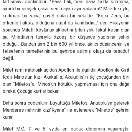
tartışmayı sonlandırır: "Bana bak, beni daha fazla kızdırma,
şimdi bir şimşek çakar, seni cayır cayır yakarım!" Miletli köylü,
korkmak bir yana, gayet sakin bir şekilde, "Koca Zeus, bu
öfkenle haksız olduğunu nasıl da kanıtladın..." der. Hikâyenin
sonunda Miletli köylünün akıbetini bilen yok; fakat kesin olan
şu, Miletlilerin tanrıyla özdeş bir düşünce yapısına sahip
olduğu... Bundan tam 2 bin 600 yıl önce, akılcı düşüncenin ve
felsefenin temellerinin bu şehirde atılmış oluşu da tesadüf
değil...
Milet ismi mitolojik açıdan Apollon ile ilgilidir. Apollon ile Girit
Kralı Minos'un kızı Akakallis; Akakallis'in üç çocuğundan biri
olan "Miletos"a, Minos'un kötülük yapmaması için onu dağa
bırakır. Çocuğa kurtlar bakar.
Daha sonra çobanların büyüttüğü Miletos, Anadolu'ya gelerek
Menderes nehrinin kızı"Kyane" ile evlenerek "Miletos" şehrini
kurar.
Milet M.Ö. 7. ve 6. yy.da en parlak dönemini yaşamıştır.